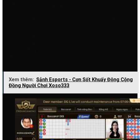
3 cây
được quyết định thông qua việc so sánh tổng điểm
các lá bài.
Mỗi ván Roulette sẽ cung cấp cho người chơi một
bàn quay số để đặt cược. Cách chơi là cược thủ sẽ
Roulette
tiến hành đặt cược vào các con số hay màu sắc
trên bàn quay.
Tài xỉu là trò chơi phổ biến và có mặt ở hầu hết các
sảnh game trực tuyến. Luật chơi là hệ thống sẽ
Tài xỉu
tiến hành lắc 3 viên xí ngầu và để người chơi lựa
chọn cửa cược. Các cửa cược thường gặp là cửa
người chơi, cửa nhà cái và cửa hòa.
Xem thêm:
Sảnh Esports - Cơn Sốt Khuấy Động Cộng
Đồng Người Chơi Xoso333