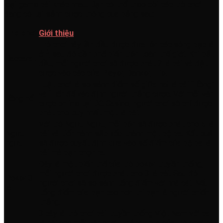
loại game bài khác nhau. Bạn có thể theo dõi các trò chơi
đang có tại sảnh cược thông qua bảng sau:
Trò chơi
Giới thiệu
Trò chơi này lần đầu được đưa lên các sòng bạc là
ở Ý, sau đó dần phổ biến trên toàn thế giới. Khi bắt
Baccarat
đầu, mỗi người chơi sẽ được phát 2 lá bài và đặt
cược vào các cửa Player, Banker, Tie.
Luật chơi là so sánh điểm số giữa hai lá bài “Rồng”
và “Hổ” để xác định người thắng cược. Với mỗi ván
Rồng hổ
cược online tại DG Casino, người chơi sẽ chỉ được
phát cho duy nhất một lá bài.
Với trò Ngưu Ngưu, mỗi bên sẽ được phát cho 5 lá
Ngưu
bài và tiến hành sắp xếp thành một bộ ba. Kết quả
ngưu
sẽ được quyết định dựa vào số điểm của bộ ba lá
bài mà bạn chọn ra.
Đây là một biến thể của trò poker truyền thống,
mỗi người chơi được phát cho 3 lá bài. Sau đó
Poker 3
người chơi sẽ so sánh tổng điểm với nhà cái. Nếu
lá
tổng điểm của bạn cao hơn thì bạn là người chiến
thắng.
3 cây là trò chơi bài truyền thống Việt Nam với ba
lá bài cho mỗi ván chơi. Thắng thua của trò chơi này