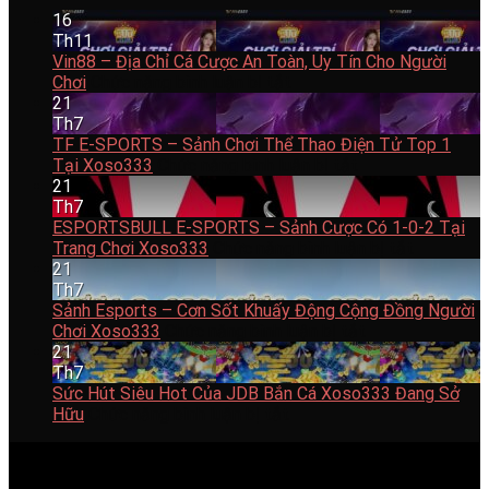
16
Th11
Vin88 – Địa Chỉ Cá Cược An Toàn, Uy Tín Cho Người
ở
Chơi
Chức năng bình luận bị tắt
Vin88
21
–
Th7
Địa
TF E-SPORTS – Sảnh Chơi Thể Thao Điện Tử Top 1
Chỉ
ở
Tại Xoso333
Chức năng bình luận bị tắt
Cá
TF
21
Cược
E-
Th7
An
SPORTS
ESPORTSBULL E-SPORTS – Sảnh Cược Có 1-0-2 Tại
Toàn,
–
ở
Trang Chơi Xoso333
Chức năng bình luận bị tắt
Uy
Sảnh
ESPORTS
21
Tín
Chơi
E-
Th7
Cho
Thể
SPORTS
Sảnh Esports – Cơn Sốt Khuấy Động Cộng Đồng Người
Người
Thao
ở
–
Chơi Xoso333
Chức năng bình luận bị tắt
Chơi
Điện
Sảnh
Sảnh
21
Tử
Esports
Cược
Th7
Top
–
Có
Sức Hút Siêu Hot Của JDB Bắn Cá Xoso333 Đang Sở
ở
1
Cơn
1-
Hữu
Chức năng bình luận bị tắt
Sức
Tại
Sốt
0-
Hút
Xoso333
Khuấy
2
Siêu
Động
Tại