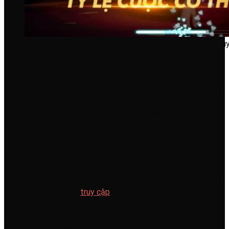
DG Casino – Điểm sáng trong thị trường cá cược trực tu
Lịch sử hình thành DG Casino
Cổng cược Xoso333 của VNSOXO được thành lập và cấp
phép tại quốc gia Philippines. Sảnh cược DG Casino chỉ mới
ra mắt tại thị trường Việt Nam bắt đầu từ cuối năm 2023,
đầu năm 2024. Hiện tại, chi nhánh ở Việt Nam của Xoso333
có trụ sở tại quận Bình Tân, thành phố Hồ Chí Minh.
Làm Quen Với Giao Diện Của DG Casino
Để tối ưu hóa trải nghiệm và tính thuận tiện khi chơi game,
Xoso333 đã vô cùng đầu tư về mặt giao diện. Bố cục của
sòng bạc được sắp xếp một cách khoa học với các tính năng
đi kèm. Ngay khi vừa
truy cập
vào sảnh cược, bạn sẽ nhìn
thấy một loạt các trò chơi nổi bật như:
Baccarat, Poker 3 lá,
Rồng Hổ, Ba cây, Ngưu Ngưu,…