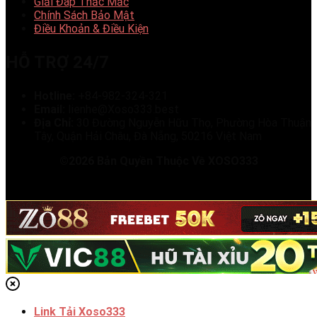
Giải Đáp Thắc Mắc
Chính Sách Bảo Mật
Điều Khoản & Điều Kiện
HỖ TRỢ 24/7
Hotline:
+84-
982-324-321
Email:
lienhe@Xoso333.best
Địa Chỉ:
30 Đường Nguyễn Hữu Thọ, Phường Hòa Thuận
Tây, Quận Hải Châu, Đà Nẵng,
50216
Việt Nam
©2026 Bản Quyền Thuộc Về XOSO333
Link Tải Xoso333