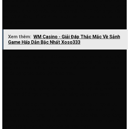
Các tựa game được hiển thị trên cùng theo thứ tự sắp xếp từ
trái sang phải cho người chơi dễ lựa chọn. Trong đó, tựa game
baccarat là nơi có nhiều bàn cược nhất với 12 bàn cược, xếp
sau đó là Rồng Hổ với 4 bàn cược, các tựa game còn lại chỉ có
2 bàn cược.
Xem thêm:
WM Casino - Giải Đáp Thắc Mắc Về Sảnh
Game Hấp Dẫn Bậc Nhất Xoso333
Thêm vào đó, tại sảnh DG Casino còn tích hợp cả bảng xếp
hạng lợi nhuận của các tay cược bên góc phải màn hình. Đây là
bảng vinh danh những người chơi xuất sắc nhất trong sảnh
với đa dạng các quốc tịch khác nhau.
Những con số biết nói này như một động lực tiếp thêm cho
người chơi không ngừng cố gắng cải thiện kỹ năng chiến lược
của mình để được xứng tên trên bảng vàng vinh danh.
Một điều đặc biệt mà ít có sảnh chơi nào đạt được là DG
Casino hỗ trợ người chơi tận 9 ngôn ngữ khác nhau (Thái, Hàn,
Indo, Anh, Việt, Trung, Tây Ban Nha, Bồ Đào Nha, Hong Kong).
Bên cạnh đó, người chơi cũng có thể tùy chỉnh loại nhạc nền
và âm lượng theo sở thích của cá nhân mình.