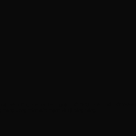
 thuật và những pha combat nghẹt thở. Được phát triển bởi Valve 
ng mang trong mình sức mạnh và kỹ năng riêng.