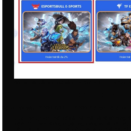
Đôi nét hấp dẫn khi chơi sảnh ESPORTSBULL E-SPORT
Sảnh ESPORTSBULL E-SPORTS Có Ưu Đ
Độ hot của sảnh ESPORTSBULL E-SPORTS được thể hệ qua nh
Giao diện xịn xò:
Thiết kế siêu bắt mắt và dễ sử dụng, đả
Độ ổn định cao:
Không lo giật lag, không lo mất kết nối
Cập nhật liên tục:
Luôn có những game hot, giải đấu đỉn