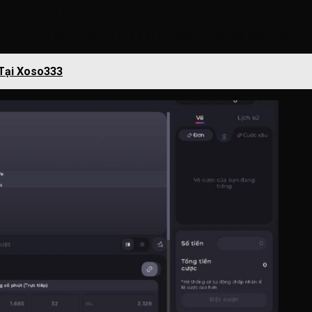
 chơi có thể tham gia từ máy tính, điện thoại hay tablet đều đượ
rận đấu mỗi ngày cùng hệ thống kéo cược đa dạng nhất.
g xuyên, game thủ có thể trải nghiệm cực đã mà không phải lo 
 Tại Xoso333