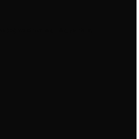
e (CS). Với lối chơi căng thẳng, yêu cầu kỹ