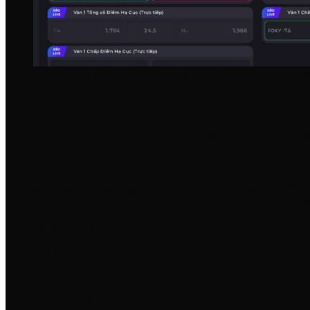
Những ưu điểm về sảnh chơi thể thao điện tử ESPORTS
Top 5 Game Hot Tại Sảnh ESPORTSBU
Không cần tìm đâu xa, chúng tôi đã tổng hợp 5 cái tên siêu phẩ
Liên Minh Huyền Thoại (LOL)
Liên Minh Huyền Thoại (hay còn gọi là LOL) là tựa game MOBA (
nhanh chóng chinh phục trái tim của hàng triệu game thủ nhờ và
Dưới đây là list các giải đấu LOL hot nhất mà hội viên có t
CBLOL 2024 Split 2
CBLOL Academy 2024 Split 2
Elite Series 2024 Summer