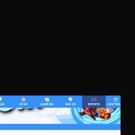
 hot tại Xoso333 và VNSOXO.
inh Huyền Thoại, Liên Quân Mobile, Dota 2, PUBG Mobile, Free 
PORTS
 cháy hết mình với hàng ngàn lượt truy cập mỗi ngày. Tại đây,
 PUBG Mobile và nhiều hơn thế. Với thiết kế hiện đại, giao diệ
ích thể thao điện tử.