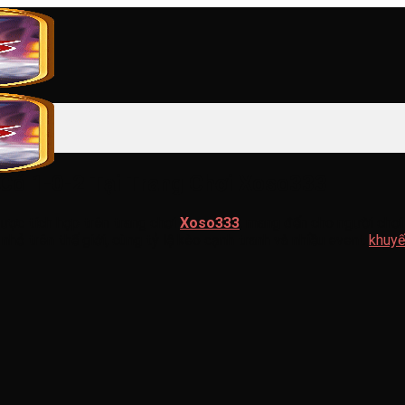
 1-0-2 Tại Trang Chơi Xoso333
ược tích hợp trên trang chơi
Xoso333
, mang đến cho người chơi
hỏ trên thế giới, cùng tỷ lệ kèo cạnh tranh và nhiều event
khuyế