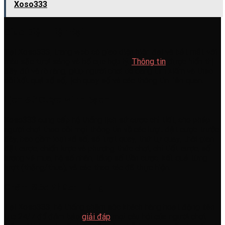
Xoso333
Giao Diện Hiện Đại
Tại Xoso333, trang web có giao diện hiện đại và bắt mắt với
màu sắc tươi sáng và bố cục hợp lý.
Thông tin
được hiển thị
đầy đủ và rõ ràng, giúp người chơi dễ dàng tìm kiếm và theo
dõi kết quả xổ số, lịch quay số và các thông tin liên quan.
Lịch Sử Cược Minh Bạch
Xoso333 cung cấp hệ thống lịch sử cược chi tiết, cho phép
người chơi theo dõi mọi thông tin về các lượt đặt cược trước
đây, bao gồm loại xổ số, số lượt quay, thứ tự quay, thời gian
đặt cược, chiến lược và phương thức chơi, chi tiết cược, số
lượng vé mua, hệ số nhân, tổng số tiền cược, kết quả từng
lượt (thắng/thua), và các thao tác đã thực hiện.
Chăm Sóc Khách Hàng
Tại Xoso333, hệ thống chăm sóc khách hàng hoạt động liên
tục 24/7 để đảm bảo
giải đáp
mọi câu hỏi của người chơi.