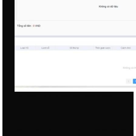
Tính Năng Của Xổ Số Miền Bắc Trong Xoso333
Các Phương Pháp Chơi Xổ Số Miền Bắc
Ở Xoso333
Xoso333 cung cấp nhiều phương pháp chơi Xổ Số Miền Bắc