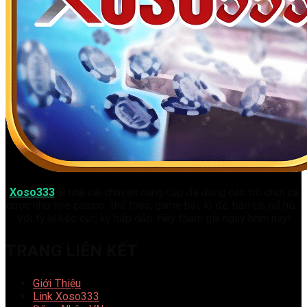
Xoso333
là nhà cái chuyên cung cấp đa dạng các trò chơi cá
cược như live casino, thể thao, game bài, lô đề, bắn cá, nổ hũ...
Với tỷ lệ kèo cực kỳ hấp dẫn. Hãy tham gia ngay hôm nay!
TRANG LIÊN KẾT
Giới Thiệu
Link Xoso333